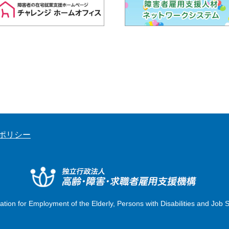
ポリシー
独立行
tion for Employment of the Elderly, Persons with Disabilities and Job 