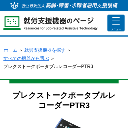
独
toggle
navigat
メニュー
ホーム
＞
就労支援機器を探す
＞
すべての機器から選ぶ
＞
プレクストークポータブルレコーダーPTR3
プレクストークポータブルレ
コーダーPTR3