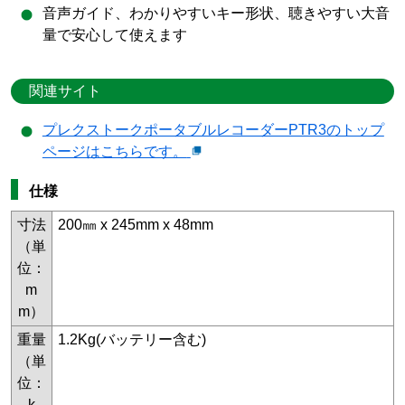
音声ガイド、わかりやすいキー形状、聴きやすい大音
量で安心して使えます
関連サイト
プレクストークポータブルレコーダーPTR3のトップ
ページはこちらです。
仕様
寸法
200㎜ x 245mm x 48mm
（単
位：
m
m）
重量
1.2Kg(バッテリー含む)
（単
位：
k