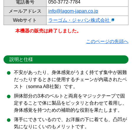
電話番号
050-3772-7784
メールアドレス
info@lagom-japan.co.jp
Webサイト
ラーゴム・ジャパン株式会社
本機器の販売は終了しました。
このページの先頭へ
説明と仕様
不安があったり、身体感覚がうまく持てず集中が困難
だったりするときに使用するチェーンが内蔵されたベ
スト（somna AB社製）です。
胴体部分の3本のベルトと両肩をマジックテープで固
定することで体に製品をピッタリと合わせて着用し、
身体感覚を持つための補助的な役割を果たします。
薄手にできているので、お洋服の下に着ても、凸凹が
気になりにくいのもメリットです。