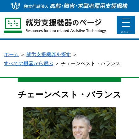
独
toggle
navigat
メニュー
ホーム
＞
就労支援機器を探す
＞
すべての機器から選ぶ
＞
チェーンベスト・バランス
チェーンベスト・バランス