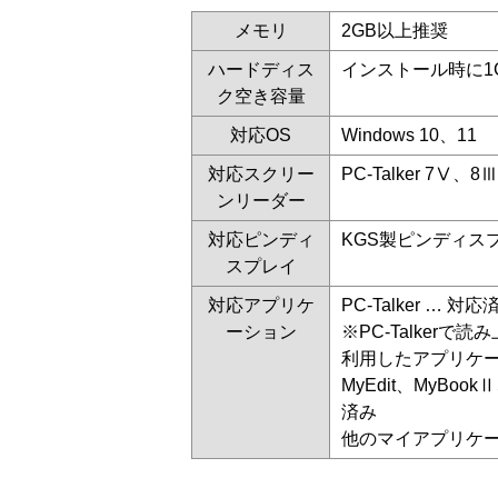
メモリ
2GB以上推奨
ハードディス
インストール時に1
ク空き容量
対応OS
Windows 10、11
対応スクリー
PC-Talker 7Ⅴ、8
ンリーダー
対応ピンディ
KGS製ピンディス
スプレイ
対応アプリケ
PC-Talker … 対応
ーション
※PC-Talkerで
利用したアプリケ
MyEdit、MyBookⅡ
済み
他のマイアプリケ