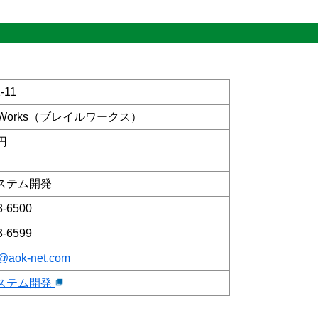
-11
lle Works（ブレイルワークス）
0円
）
ステム開発
3-6500
3-6599
e@aok-net.com
ステム開発