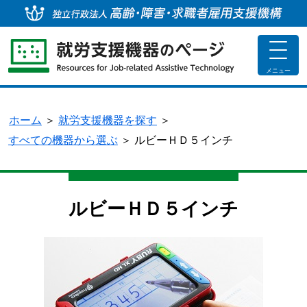
独
toggle
navigat
メニュー
ホーム
＞
就労支援機器を探す
＞
すべての機器から選ぶ
＞
ルビーＨＤ５インチ
ルビーＨＤ５インチ