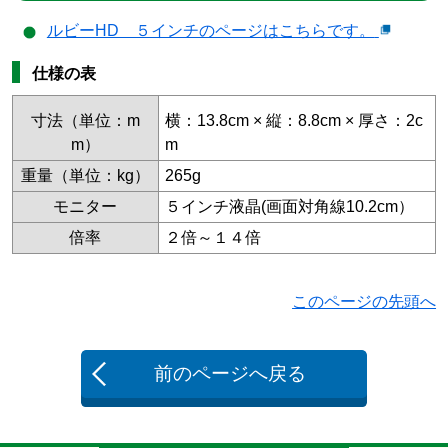
ルビーHD ５インチのページはこちらです。
仕様の表
寸法（単位：m
横：13.8cm × 縦：8.8cm × 厚さ：2c
m）
m
重量（単位：kg）
265g
モニター
５インチ液晶(画面対角線10.2cm）
倍率
２倍～１４倍
このページの先頭へ
前のページへ戻る