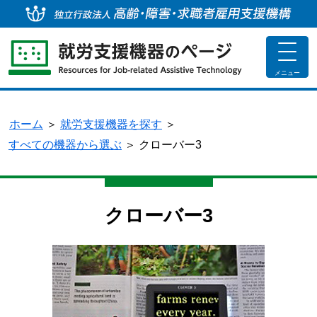
独
toggle
navigat
メニュー
ホーム
＞
就労支援機器を探す
＞
すべての機器から選ぶ
＞
クローバー3
クローバー3