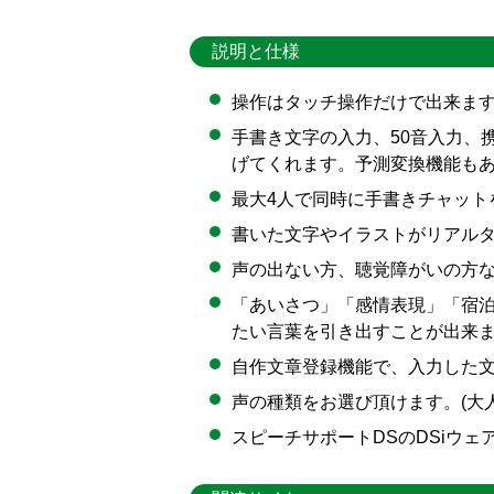
説明と仕様
操作はタッチ操作だけで出来ま
手書き文字の入力、50音入力、携
げてくれます。予測変換機能も
最大4人で同時に手書きチャッ
書いた文字やイラストがリアル
声の出ない方、聴覚障がいの方
「あいさつ」「感情表現」「宿泊
たい言葉を引き出すことが出来
自作文章登録機能で、入力した
声の種類をお選び頂けます。(大
スピーチサポートDSのDSiウ