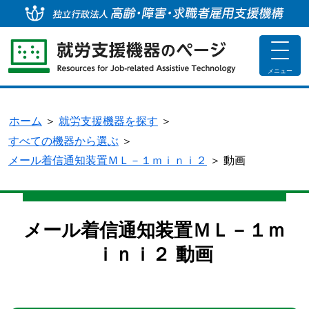
独
toggle
navigat
メニュー
ホーム
＞
就労支援機器を探す
＞
すべての機器から選ぶ
＞
メール着信通知装置ＭＬ－１ｍｉｎｉ２
＞
動画
メール着信通知装置ＭＬ－１ｍ
ｉｎｉ２ 動画